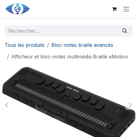
Aller au contenu principal
Se rendre au contenu
Tous les produits
Bloc-notes braille avancés
Afficheur et bloc-notes multimédia Braille eMotion