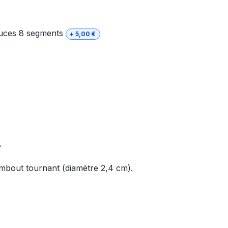
uces 8 segments
+
5,00
€
.
embout tournant (diamètre 2,4 cm).