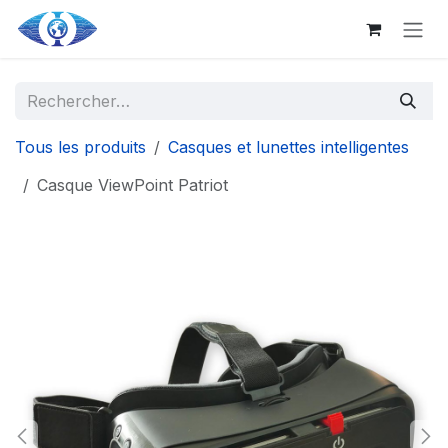
Aller au contenu principal
Se rendre au contenu
Tous les produits
Casques et lunettes intelligentes
Casque ViewPoint Patriot