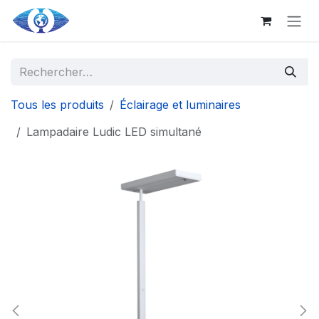
Aller au contenu principal
Se rendre au contenu
Tous les produits
Éclairage et luminaires
Lampadaire Ludic LED simultané