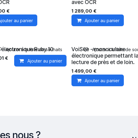
 OCR
avec OCR
,00
€
1 289,00
€
Ajouter au panier
Ajouter au panier
 électronique Ruby 10
VoiSee - monoculaire
Ajouter à la liste de souhaits
Ajouter à la liste de so
électronique permettant l
01
€
Ajouter au panier
lecture de près et de loin.
1 499,00
€
Ajouter au panier
es nous ?