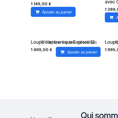
avec
1 149,00
€
1 289
Ajouter au panier
Loupe électronique Exploré 12
Loupe
Ajouter à la liste de souhaits
1 499,00
€
1 995,
Ajouter au panier
Qui somm