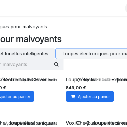
Contactez-nous
À propos
Événements
Blog
iques pour malvoyants
pour malvoyants
t lunettes intelligentes
Loupes électroniques pour m
 électronique Clover 5
Loupe électronique Explor
Ajouter à la liste de souhaits
Ajouter à la liste de so
0
€
849,00
€
Ajouter au panier
Ajouter au panier
ne - loupe électronique
VoxiOne 2 - loupe électro
Ajouter à la liste de souhaits
Ajouter à la liste de so