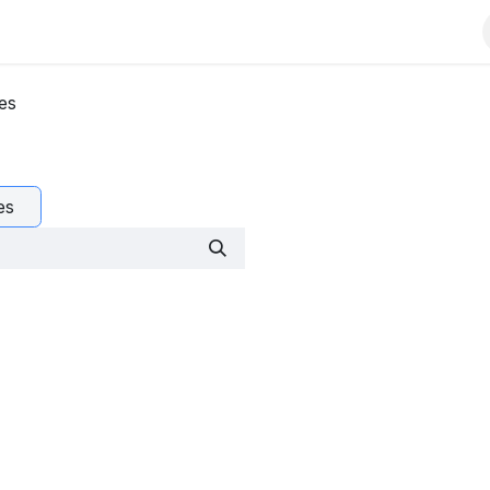
Contactez-nous
À propos
Événements
Blog
es
es