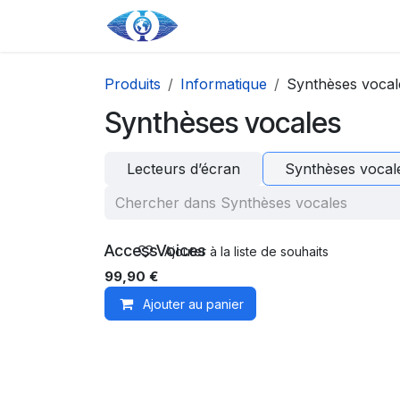
Aller au contenu principal
Se rendre au contenu
Page d'accueil
Boutique
Produits
Informatique
Synthèses vocal
Synthèses vocales
Lecteurs d’écran
Synthèses vocal
AccessVoices
Ajouter à la liste de souhaits
99,90
€
Ajouter au panier