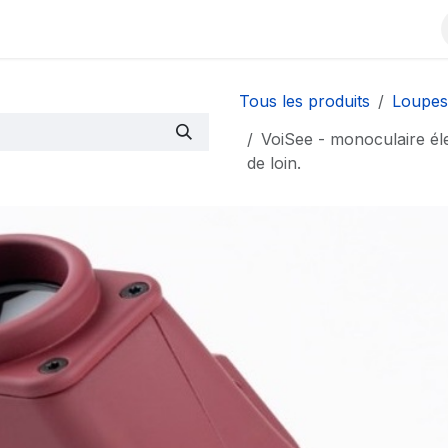
Contactez-nous
À propos
Événements
Blog
Tous les produits
Loupes
VoiSee - monoculaire éle
de loin.